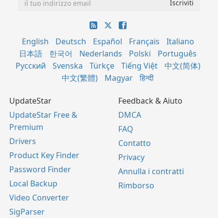
English
Deutsch
Español
Français
Italiano
日本語
한국어
Nederlands
Polski
Português
Русский
Svenska
Türkçe
Tiếng Việt
中文(简体)
中文(繁體)
Magyar
हिन्दी
UpdateStar
Feedback & Aiuto
UpdateStar Free &
DMCA
Premium
FAQ
Drivers
Contatto
Product Key Finder
Privacy
Password Finder
Annulla i contratti
Local Backup
Rimborso
Video Converter
SigParser