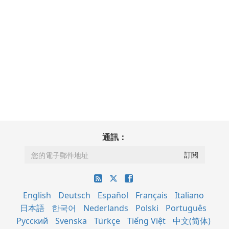
通訊：
English
Deutsch
Español
Français
Italiano
日本語
한국어
Nederlands
Polski
Português
Русский
Svenska
Türkçe
Tiếng Việt
中文(简体)