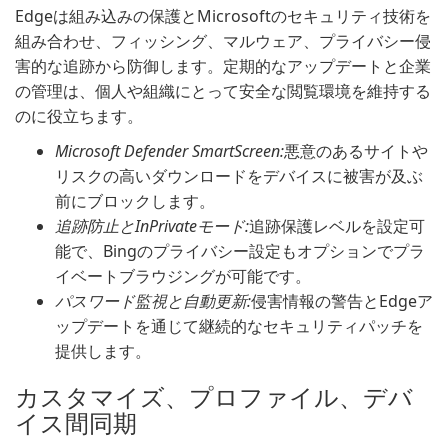
Edgeは組み込みの保護とMicrosoftのセキュリティ技術を
組み合わせ、フィッシング、マルウェア、プライバシー侵
害的な追跡から防御します。定期的なアップデートと企業
の管理は、個人や組織にとって安全な閲覧環境を維持する
のに役立ちます。
Microsoft Defender SmartScreen:
悪意のあるサイトや
リスクの高いダウンロードをデバイスに被害が及ぶ
前にブロックします。
追跡防止とInPrivateモード:
追跡保護レベルを設定可
能で、Bingのプライバシー設定もオプションでプラ
イベートブラウジングが可能です。
パスワード監視と自動更新:
侵害情報の警告とEdgeア
ップデートを通じて継続的なセキュリティパッチを
提供します。
カスタマイズ、プロファイル、デバ
イス間同期