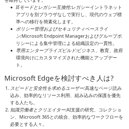
を維持しています。
IEモードとレガシー互換性:
レガシーイントラネット
アプリを別ブラウザなしで実行し、現代のウェブ標
準への移行を簡素化します。
ポリシー管理およびセキュリティベースライ
ン:
Microsoft Endpoint Managerおよびグループポ
リシーによる集中管理による組織設定の一貫性。
専用エンタープライズビルド:
ビジネス、教育、政府
環境向けにカスタマイズされた機能とアップデー
ト。
Microsoft Edgeを検討すべき人は?
スピードと安全性を求めるユーザー:
高速なページ読み
込み、効率的なリソース利用、組み込みの保護を優先
する人たち。
知識労働者とクリエイター:
AI支援の研究、コレクショ
ン、Microsoft 365との統合、効率的なワークフローを
必要とする人々。