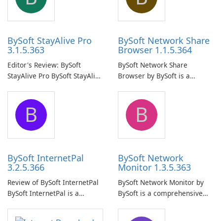
BySoft StayAlive Pro
BySoft Network Share
3.1.5.363
Browser 1.1.5.364
Editor's Review: BySoft
BySoft Network Share
StayAlive Pro BySoft StayAlive
Browser by BySoft is a
Pro is a reliable software
comprehensive software
application designed to
application that allows users
B
B
ensure the continuous and
to easily browse and manage
uninterrupted operation of
shared folders on their
your computer system.
network.
BySoft InternetPal
BySoft Network
3.2.5.366
Monitor 1.3.5.363
Review of BySoft InternetPal
BySoft Network Monitor by
BySoft InternetPal is a
BySoft is a comprehensive
comprehensive software
network monitoring software
application designed to
designed to help businesses