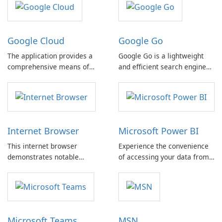
Google Cloud
Google Go
The application provides a
Google Go is a lightweight
comprehensive means of
and efficient search engine
managing Google Cloud
that offers optimized search
services directly from an
results, enabling you to save
Android device, whether a
up to 40% of your data.
phone or tablet.
Internet Browser
Microsoft Power BI
This internet browser
Experience the convenience
demonstrates notable
of accessing your data from
security and stability,
anywhere with Power BI. This
ensuring a reliable online
powerful tool allows you to
experience. Its integration of
stay connected with your
system features offers a
data and make informed
cohesive environment that
decisions on the go.
Microsoft Teams
MSN