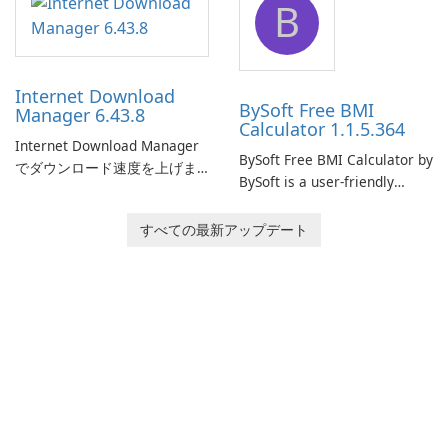
B
monitor your internet
effectively manage their
connection and provide real-
network infrastructure.
time insights into its
performance.
Internet Download
BySoft Free BMI
Manager 6.43.8
Calculator 1.1.5.364
Internet Download Manager
BySoft Free BMI Calculator by
でダウンロード速度を上げま
BySoft is a user-friendly
しょう!
software application
designed to help you
すべての最新アップデート
calculate your Body Mass
Index quickly and accurately.