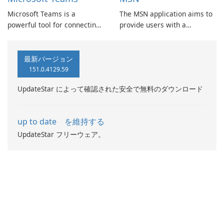
enhances user navigation
and interaction.
Microsoft Teams is a
The MSN application aims to
powerful tool for connecting
provide users with a
and collaborating with your
comprehensive experience
community and teammates.
that combines information,
Whether you're planning an
productivity, and
最新バージョン
activity or working on a
entertainment through
151.0.4129.59
project, Teams brings people
personalized content tailored
UpdateStar によって確認された安全で無料のダウンロード
together to get things done.
to individual preferences.
up to date を維持する
UpdateStar フリーウェア。