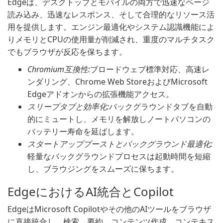
Edgeは、デスクトップとモバイルの両方で迅速なページ
読み込み、迅速なレスポンス、そして合理的なリソース活
用を提供します。エンジン最適化やシステム認識機能によ
りメモリとCPUの使用量が削減され、重度のマルチタスク
でもブラウザが反応を保ちます。
Chromium互換性:
ブロードウェブ標準対応、高速レ
ンダリング、Chrome Web StoreおよびMicrosoft
Edgeアドオンからの拡張機能アクセス。
スリープタブと効率化:
バックグラウンドタブを自動
的にミュートし、メモリを解放しノートパソコンの
バッテリー寿命を延ばします。
スタートアップブーストとバックグラウンド最適化:
軽量なバックグラウンドプロセスは起動時間を短縮
し、ブラウジングをスムーズに保ちます。
EdgeにおけるAI統合とCopilot
EdgeはMicrosoft Copilotやその他のAIツールをブラウザ
に直接統合し、検索、要約、コンテンツ作成、コンテキス