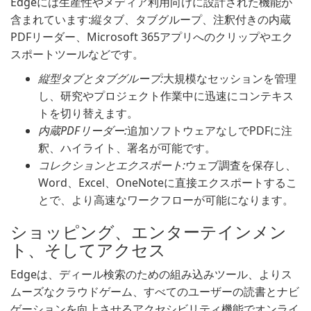
Edgeには生産性やメディア利用向けに設計された機能が
含まれています:縦タブ、タブグループ、注釈付きの内蔵
PDFリーダー、Microsoft 365アプリへのクリップやエク
スポートツールなどです。
縦型タブとタブグループ:
大規模なセッションを管理
し、研究やプロジェクト作業中に迅速にコンテキス
トを切り替えます。
内蔵PDFリーダー:
追加ソフトウェアなしでPDFに注
釈、ハイライト、署名が可能です。
コレクションとエクスポート:
ウェブ調査を保存し、
Word、Excel、OneNoteに直接エクスポートするこ
とで、より高速なワークフローが可能になります。
ショッピング、エンターテインメン
ト、そしてアクセス
Edgeは、ディール検索のための組み込みツール、よりス
ムーズなクラウドゲーム、すべてのユーザーの読書とナビ
ゲーションを向上させるアクセシビリティ機能でオンライ