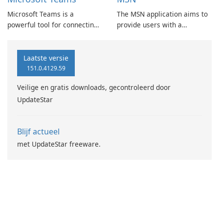
enhances user navigation
and interaction.
Microsoft Teams is a
The MSN application aims to
powerful tool for connecting
provide users with a
and collaborating with your
comprehensive experience
community and teammates.
that combines information,
Whether you're planning an
productivity, and
Laatste versie
activity or working on a
entertainment through
151.0.4129.59
project, Teams brings people
personalized content tailored
Veilige en gratis downloads, gecontroleerd door
together to get things done.
to individual preferences.
UpdateStar
Blijf actueel
met UpdateStar freeware.