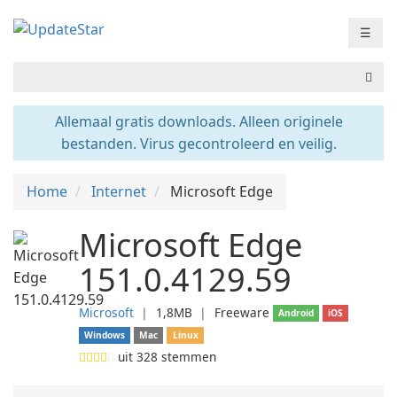
☰
Allemaal gratis downloads. Alleen originele
bestanden. Virus gecontroleerd en veilig.
Home
Internet
Microsoft Edge
Microsoft Edge
151.0.4129.59
Microsoft
❘
1,8MB
❘
Freeware
Android
iOS
Windows
Mac
Linux
uit
328
stemmen