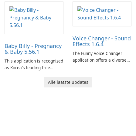
and her charming corgi,
Ollie, on an adventurous
journey across diverse
landscapes.
Voice Changer - Sound
Effects 1.6.4
Baby Billy - Pregnancy
& Baby 5.56.1
The Funny Voice Changer
application offers a diverse
This application is recognized
selection of over 50 sound
as Korea's leading free
and voice effects, providing
platform for pregnancy and
users with robust
baby tracking, offering
Alle laatste updates
customization options for
essential healthcare tips and
voice modification.
doctor-approved articles.