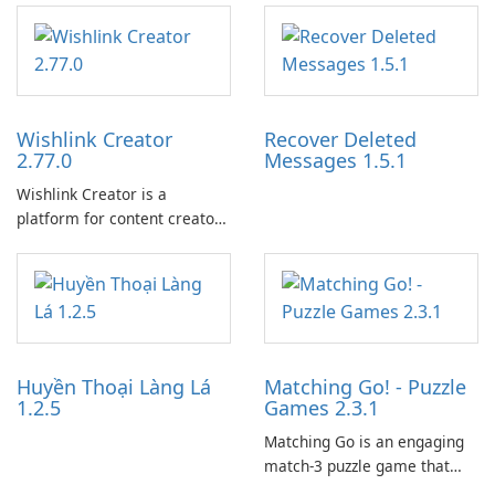
Wishlink Creator
Recover Deleted
2.77.0
Messages 1.5.1
Wishlink Creator is a
platform for content creators
designed to monetize their
work through built-in brand
partnerships and integrated
tools for content distribution
and audience engagement.
Huyền Thoại Làng Lá
Matching Go! - Puzzle
1.2.5
Games 2.3.1
Matching Go is an engaging
match-3 puzzle game that
invites players to join Chloe