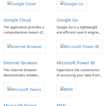
Google Cloud
Google Go
The application provides a
Google Go is a lightweight
comprehensive means of
and efficient search engine
managing Google Cloud
that offers optimized search
services directly from an
results, enabling you to save
Android device, whether a
up to 40% of your data.
phone or tablet.
Internet Browser
Microsoft Power BI
This internet browser
Experience the convenience
demonstrates notable
of accessing your data from
security and stability,
anywhere with Power BI. This
ensuring a reliable online
powerful tool allows you to
experience. Its integration of
stay connected with your
system features offers a
data and make informed
cohesive environment that
decisions on the go.
Microsoft Teams
MSN