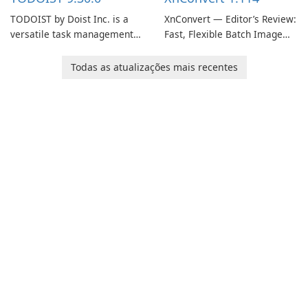
TODOIST by Doist Inc. is a
XnConvert — Editor’s Review:
versatile task management
Fast, Flexible Batch Image
tool designed to help
Converter for Windows,
individuals and teams
macOS and Linux XnConvert
Todas as atualizações mais recentes
organize their work and
is a polished, cross-platform
increase productivity.
batch image processor from
XnSoft that balances depth
and simplicity.