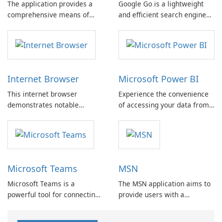
The application provides a
Google Go is a lightweight
comprehensive means of
and efficient search engine
managing Google Cloud
that offers optimized search
services directly from an
results, enabling you to save
Android device, whether a
up to 40% of your data.
phone or tablet.
Internet Browser
Microsoft Power BI
This internet browser
Experience the convenience
demonstrates notable
of accessing your data from
security and stability,
anywhere with Power BI. This
ensuring a reliable online
powerful tool allows you to
experience. Its integration of
stay connected with your
system features offers a
data and make informed
cohesive environment that
decisions on the go.
Microsoft Teams
MSN
enhances user navigation
and interaction.
Microsoft Teams is a
The MSN application aims to
powerful tool for connecting
provide users with a
and collaborating with your
comprehensive experience
community and teammates.
that combines information,