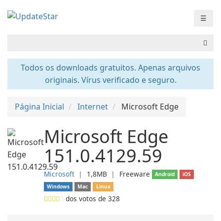
☰
Todos os downloads gratuitos. Apenas arquivos
originais. Vírus verificado e seguro.
Página Inicial
Internet
Microsoft Edge
Microsoft Edge
151.0.4129.59
Microsoft
❘
1,8MB
❘
Freeware
Android
iOS
Windows
Mac
Linux
dos votos de
328