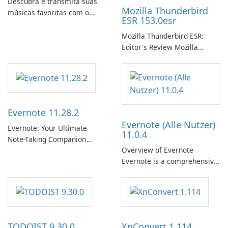
Descubra e transmita suas
Mozilla Thunderbird
músicas favoritas com o
ESR 153.0esr
Spotify.
Mozilla Thunderbird ESR:
Editor's Review Mozilla
Thunderbird ESR (Extended
Support Release) is the long-
term support channel of the
Thunderbird desktop email
client designed for
Evernote 11.28.2
organizations and users who
Evernote (Alle Nutzer)
need predictable …
Evernote: Your Ultimate
11.0.4
Note-Taking Companion
Overview of Evernote
Evernote, developed by
Evernote is a comprehensive
EverNote Corp., is a versatile
note-taking and organization
note-taking application that
software designed to help
helps users capture ideas,
users capture, organize, and
organize to-do lists, and keep
access information across
track of important
multiple devices.
information.
TODOIST 9.30.0
XnConvert 1.114