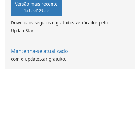
Whether you're planning an
productivity, and
Versão mais recente
activity or working on a
entertainment through
151.0.4129.59
project, Teams brings people
personalized content tailored
Downloads seguros e gratuitos verificados pelo
together to get things done.
to individual preferences.
UpdateStar
Mantenha-se atualizado
com o UpdateStar gratuito.